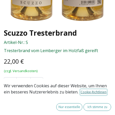
Scuzzo Tresterbrand
Artikel-Nr.:
S
Tresterbrand vom Lemberger im Holzfaß gereift
22,00
€
(zzgl. Versandkosten)
Wir verwenden Cookies auf dieser Website, um Ihnen
ein besseres Nutzererlebnis zu bieten.
Cookie-Richtlinien
IN DEN
Grundpreis: 44,00 EUR
WARENKORB
/ l
Nur essentielle
Ich stimme zu