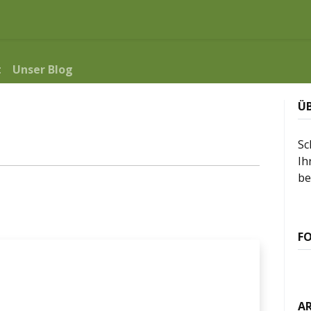
me
Über uns
Shop
WEIN.ZEIT.GENUSS
Ferienwo
t
Unser Blog
Ü
Sc
Ih
be
FO
A