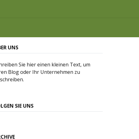
0
hnungen
Restauration Zaiß
Rechtliches
BER UNS
hreiben Sie hier einen kleinen Text, um
ren Blog oder Ihr Unternehmen zu
schreiben.
LGEN SIE UNS
RCHIVE