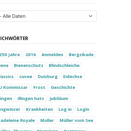
TICHWÖRTER
250 Jahre
2016
Anmelden
Bergzikade
iene
Bienenschutz
Blindschleiche
lassics
cuvee
Duisburg
Eidechse
U Kommissar
Frost
Geschichte
llingen
illingen hats
jubiläum
ungwinzer
Krankheiten
Log in
Login
adeleine Royale
Muller
Müller vom See