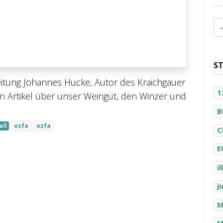
S
r- Zeitung Johannes Hucke, Autor des Kraichgauer
1
n Artikel über unser Weingut, den Winzer und
B
all
osfa
ozfa
C
E
i
j
M