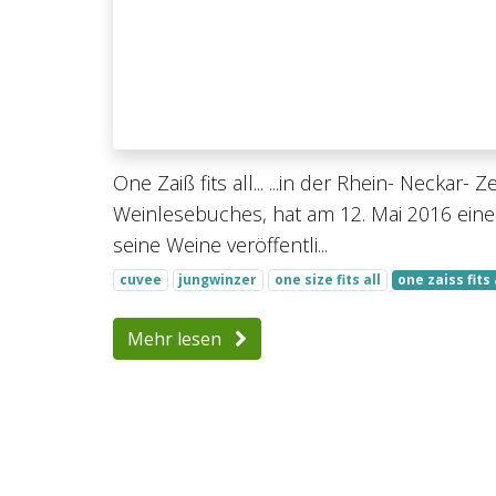
One Zaiß fits all... ...in der Rhein- Necka
Weinlesebuches, hat am 12. Mai 2016 eine
seine Weine veröffentli...
cuvee
jungwinzer
one size fits all
one zaiss fits 
Mehr lesen