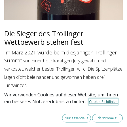
Die Sieger des Trollinger
Wettbewerb stehen fest
Im März 2021 wurde beim diesjährigen Trollinger
Summit
von einer hochkarätigen Jury
gewählt und
verkostet, welcher bester Trollinger wird. Die Spitzenplätze
lagen dicht beieinander und gewonnen haben drei
Jungwinzer.
Wir verwenden Cookies auf dieser Website, um Ihnen
ein besseres Nutzererlebnis zu bieten.
Cookie-Richtlinien
Gerade unter der Voraussetzung, den Trollinger
Nur essentielle
Ich stimme zu
(wieder) zu etwas Besonderem zu machen. Hat